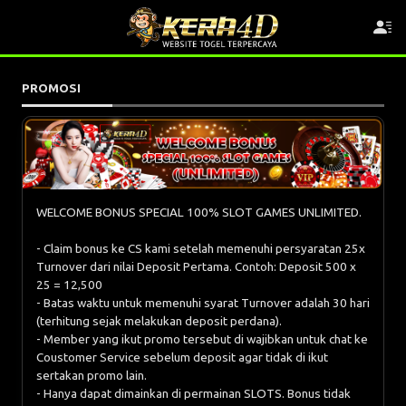
PROMOSI
WELCOME BONUS SPECIAL 100% SLOT GAMES UNLIMITED.
- Claim bonus ke CS kami setelah memenuhi persyaratan 25x
Turnover dari nilai Deposit Pertama. Contoh: Deposit 500 x
25 = 12,500
- Batas waktu untuk memenuhi syarat Turnover adalah 30 hari
(terhitung sejak melakukan deposit perdana).
- Member yang ikut promo tersebut di wajibkan untuk chat ke
Coustomer Service sebelum deposit agar tidak di ikut
sertakan promo lain.
- Hanya dapat dimainkan di permainan SLOTS. Bonus tidak