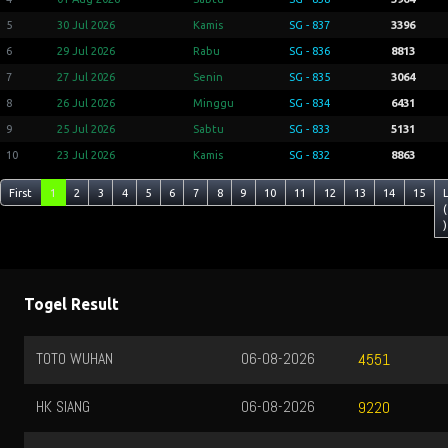
5
30 Jul 2026
Kamis
SG - 837
3396
6
29 Jul 2026
Rabu
SG - 836
8813
7
27 Jul 2026
Senin
SG - 835
3064
8
26 Jul 2026
Minggu
SG - 834
6431
9
25 Jul 2026
Sabtu
SG - 833
5131
10
23 Jul 2026
Kamis
SG - 832
8863
First
1
2
3
4
5
6
7
8
9
10
11
12
13
14
15
(
)
Togel Result
TOTO WUHAN
06-08-2026
4551
HK SIANG
06-08-2026
9220